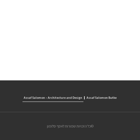
עוד פרוייקטים
פרוייקטים למסחר
עוד פרוייקטים
Assaf Salomon – Architecture and Design
Assaf Salomon Butke
כל הזכויות שמורות לאסף סלומון©