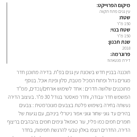
מיקום הפרוייקט:
עין גנים פתח תקווה
שטח:
150 מ"ר
שטח בנוי:
150 מ"ר
שנת תכנון:
2018
פרוגרמה:
דירת פנטאהוז
תוכננה בבניין חדש בשכונת עין גנים בפ"ת. בדירה מתוכנן חדר
מגורים גדול ופתוח המכיל מטבח, סלון ופינת אוכל. בנוסף
מתוכננים שלושה חדרים : אחד לשימוש אורחים/נכדים, ממ"ד
המשמש חדר עבודה, וחדר מאסטר בגודל 30 מ"ר. בעיצוב הדירה
נעשתה בחירה בשימוש פלטת בצבעים מונוכרמטית : צבעים
בהירים עד גווני שחור וגווני אפור ניטרלי ביניהם, עם נגיעות של
חומרים חמים כמו פליז, עור כאמאל ונימים חומים צהבהבים בריצוף
הדירה. החדרים רוצפו באלון טבעי להרגשת חמימות, בחדר