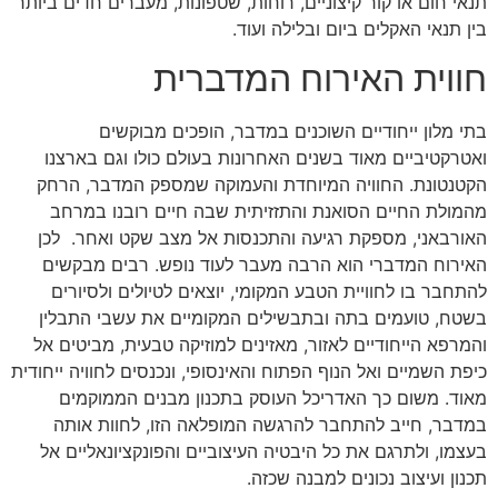
תנאי חום או קור קיצוניים, רוחות, שטפונות, מעברים חדים ביותר
בין תנאי האקלים ביום ובלילה ועוד.
חווית האירוח המדברית
בתי מלון ייחודיים השוכנים במדבר, הופכים מבוקשים
ואטרקטיביים מאוד בשנים האחרונות בעולם כולו וגם בארצנו
הקטנטונת. החוויה המיוחדת והעמוקה שמספק המדבר, הרחק
מהמולת החיים הסואנת והתזזיתית שבה חיים רובנו במרחב
האורבאני, מספקת רגיעה והתכנסות אל מצב שקט ואחר. לכן
האירוח המדברי הוא הרבה מעבר לעוד נופש. רבים מבקשים
להתחבר בו לחוויית הטבע המקומי, יוצאים לטיולים ולסיורים
בשטח, טועמים בתה ובתבשילים המקומיים את עשבי התבלין
והמרפא הייחודיים לאזור, מאזינים למוזיקה טבעית, מביטים אל
כיפת השמיים ואל הנוף הפתוח והאינסופי, ונכנסים לחוויה ייחודית
מאוד. משום כך האדריכל העוסק בתכנון מבנים הממוקמים
במדבר, חייב להתחבר להרגשה המופלאה הזו, לחוות אותה
בעצמו, ולתרגם את כל היבטיה העיצוביים והפונקציונאליים אל
תכנון ועיצוב נכונים למבנה שכזה.