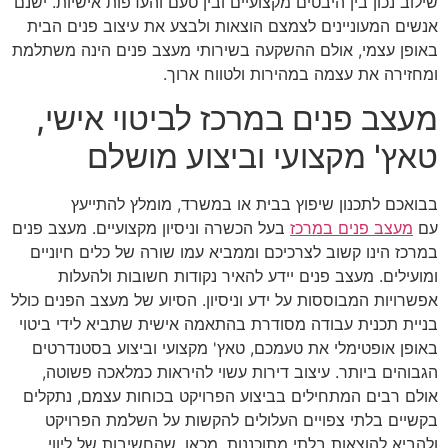
שילוב נכון בין היבטים מקצועיים ובין טעם והעדפות אישיות. ישנם
אנשים המעוניינים לצמצם הוצאות ולבצע את עיצוב פנים הבית
באופן עצמי, אולם ההשקעה בשירותי מעצב פנים הינה משתלמת
ומחזירה את עצמה במהירות ולטווח ארוך.
מעצב פנים במרכז לביטוי אישי,
טאץ' מקצועי וביצוע מושלם
בבואכם לתכנון שיפוץ בבית או במשרד, מומלץ להתייעץ
עם
מעצב פנים במרכז
בעל הכשרה וניסיון מקצועיים. מעצב פנים
במרכז הינו קשוב לצרכיכם וממביא עמו שורה של כלים חיוניים
ומועילים. מעצב פנים יידע להאיר נקודות חשובות ולהעלות
אפשרויות המבוססות על ידע וניסיון. הסיוע של מעצב הפנים כולל
בניית תכנית עבודה מסודרת בהתאמה אישית שתביא לידי ביטוי
באופן אופטימלי את טעמכם, טאץ' מקצועי וביצוע בסטנדרטים
הגבוהים ביותר. עיצוב דירות עשוי להיראות כמלאכה פשוטה,
אולם רבים המתחילים בביצוע הפרויקט בכוחות עצמם, נתקלים
בקשיים בלתי צפויים העלולים להקשות על השלמת הפרויקט
ולהביא להוצאות בלתי מתוכננות. מכאן, שהחשיבות של ליווי