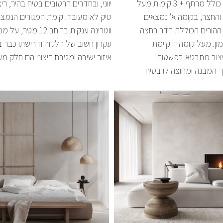
בית פרטי בנווה צדק עבור משפחה צעירה עם 3 ילדים. המבנה כולל מרתף + 3 קומות מעל
יווני, ובחדרים הרטובים בטיח בהיר, ריצפת טרצו בצבע אפור ניטרלי בשילוב אלמנטים מעץ
החצר, בקומה א' נמצאים
לגמרי ומקושרת באמצעות
 ההורים הכוללת חדר רחצה
חורית לתוך קומת המגורים,
ן. מעל קומה זו קיימת
רויקט. בריכה קטנה עם
עיצוב מתבטא בפשטות
איזור ישיבה ומטבח חיצוני הם חלק מע
תוך המבנה ומחוצה לו בטיח