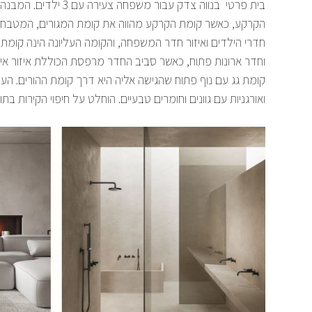
הקרקע, כאשר קומת הקרקע מהווה את קומת המגורים, המטבח ו
טיק לא מעובד. קומת המגורים הנמצאת בקומת הקרקע פתוחה 
חדרי הילדים ואיזור חדר המשפחה, והקומה העליונה הינה קומת
ווטרינה ענקית ברוחב 12 מטר, על מנת להכניס את כל החצר הא
וחדר ארונות פתוח, כאשר סביב החדר מרפסת הכוללת איזור אימו
עקרון חשוב של הלקוח ודרישתו כבר בשלב הראשון בהיכרותנו בפ
קומת גג עם נוף פתוח שהגישה אליה היא דרך קומת ההורים. ה
ואורגניות עם גוונים וחומרים טבעיים. הוחלט על חיפוי הקירות ב